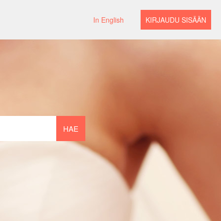
In English
KIRJAUDU SISÄÄN
HAE