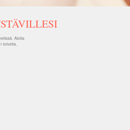
YSTÄVILLESI
etissä. Aloita
 toiveita.